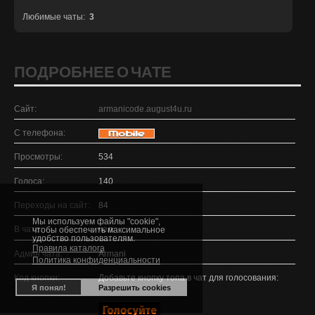
Любимые чаты:
3
ПОДРОБНЕЕ О ЧАТЕ
Сайт:
armanicode.august4u.ru
С телефона:
Просмотры:
534
Голоса:
140
Переходы на сайт:
84
Мы используем файлы "cookie",
В чате:
чел.
чтобы обеспечить максимальное
удобство пользователям.
Правила каталога
Админ чата:
Armani
Политика конфиденциальности
Код кнопки:
Добавьте кнопку топа в чат для голосования:
Я понял!
Разрешить cookies