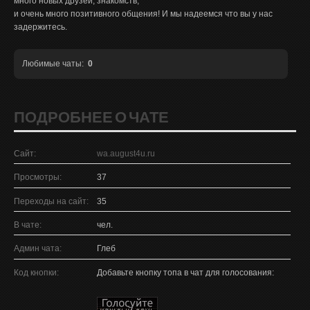
много новых друзей, знакомств,
и очень много позитивного общения! И мы надеемся что вы у нас
задержитесь.
Любимые чаты:
0
ПОДРОБНЕЕ О ЧАТЕ
Сайт:
wa.august4u.ru
Просмотры:
37
Переходы на сайт:
35
В чате:
чел.
Админ чата:
Глеб
Код кнопки:
Добавьте кнопку топа в чат для голосования: